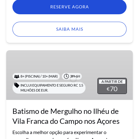
RESERVE AGORA
SAIBA MAIS
Batismo
de
Mergulho
no
8+ (PISCINA) / 10+ (MAR)
3H-6H
A PARTIR DE
Ilhéu
INCLUI EQUIPAMENTO E SEGURO RC 1.5
70
€
MILHÕES DE EUR.
de
Vila
Franca
Batismo de Mergulho no Ilhéu de
do
Vila Franca do Campo nos Açores
Campo
nos
Escolha a melhor opção para experimentar o
Açores