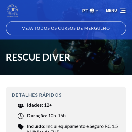
Passar para a navegação primária
Passar para o conteúdo
Passar para o rodapé
PT
MENU
Selecione
o
seu
VEJA TODOS OS CURSOS DE MERGULHO
idioma
RESCUE DIVER
DETALHES RÁPIDOS
Idades:
12+
Duração:
10h-15h
Incluído:
Inclui equipamento e Seguro RC 1.5
Milhões de EUR.