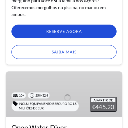
mergulho para você e sua família nos Açores!
Oferecemos mergulhos na piscina, no mar ou em
ambos.
RESERVE AGORA
SAIBA MAIS
Open
Water
Diver
10+
25H-32H
A PARTIR DE
INCLUI EQUIPAMENTO E SEGURO RC 1.5
445.20
€
MILHÕES DE EUR.
Open Water Diver