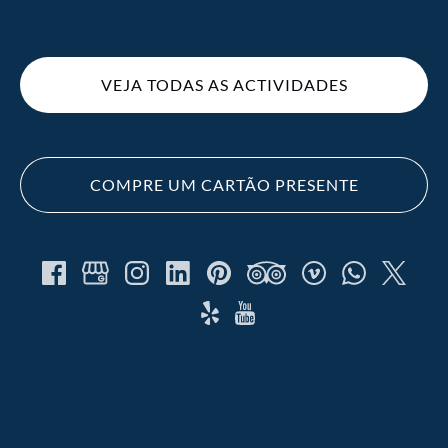
(opens
in
new
VEJA TODAS AS ACTIVIDADES
window)
COMPRE UM CARTÃO PRESENTE