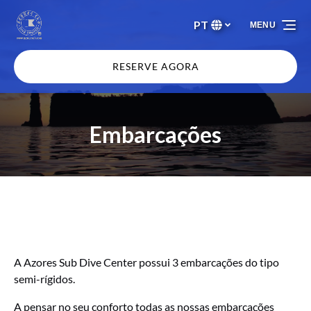
Passar para a navegação primária
Passar para o conteúdo
Passar para o rodapé
PT
MENU
Selecione
o
seu
RESERVE AGORA
idioma
Embarcações
A Azores Sub Dive Center possui 3 embarcações do tipo
semi-rígidos.
A pensar no seu conforto todas as nossas embarcações