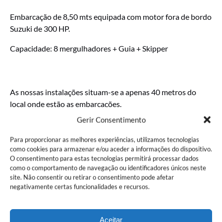
Embarcação de 8,50 mts equipada com motor fora de bordo
Suzuki de 300 HP.
Capacidade: 8 mergulhadores + Guia + Skipper
As nossas instalações situam-se a apenas 40 metros do
local onde estão as embarcações.
Gerir Consentimento
Para sua comodidade possuímos este pequeno carro para
transportar as garrafas desde o DC até ao barco e no
Para proporcionar as melhores experiências, utilizamos tecnologias
percurso de regresso ao DC.
como cookies para armazenar e/ou aceder a informações do dispositivo.
O consentimento para estas tecnologias permitirá processar dados
Os nossos clientes não carregam com as garrafas!
como o comportamento de navegação ou identificadores únicos neste
site. Não consentir ou retirar o consentimento pode afetar
negativamente certas funcionalidades e recursos.
Aceitar