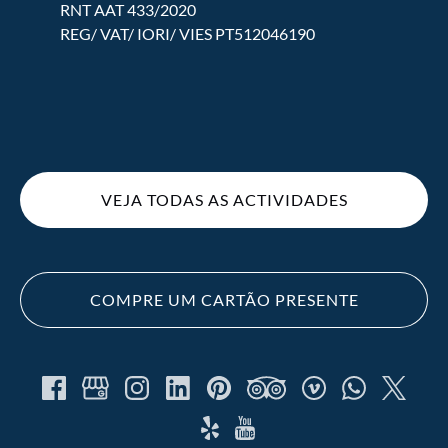
RNT AAT 433/2020
REG/ VAT/ IORI/ VIES PT512046190
(opens
in
new
VEJA TODAS AS ACTIVIDADES
window)
COMPRE UM CARTÃO PRESENTE